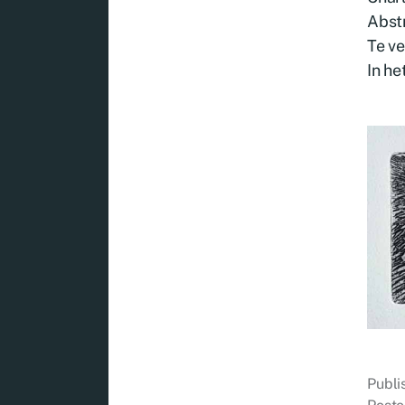
Abstr
Te ve
In he
Publ