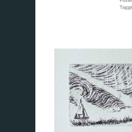
Poste
Tagg