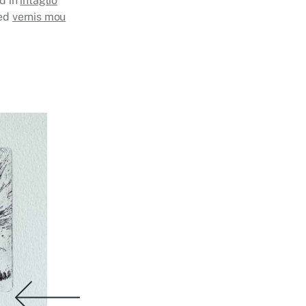
d in
intaglio
ed
vernis mou