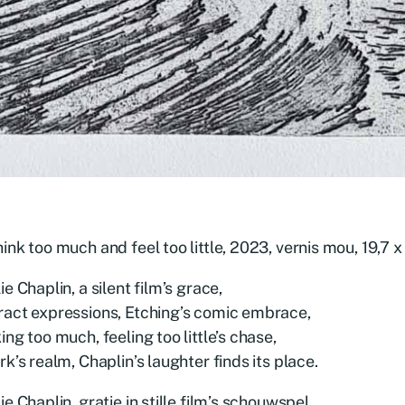
ink too much and feel too little, 2023, vernis mou, 19,7 
ie Chaplin, a silent film’s grace,
act expressions, Etching’s comic embrace,
ing too much, feeling too little’s chase,
rk’s realm, Chaplin’s laughter finds its place.
ie Chaplin, gratie in stille film’s schouwspel,