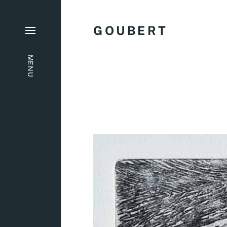
G O U B E R T
MENU