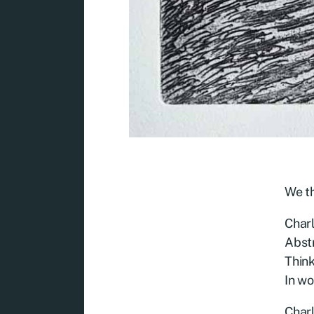
We th
Charl
Abstr
Think
In wo
Charl